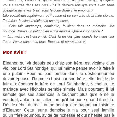
vous a serrée dans ses bras ? Et la dernière fois que vous avez serré
quelqu'un dans vos bras, sous le coup d'une vive émotion ?
Elle voulait désespérément qu'il cesse et se contente de la faire sienne.
Toutefois, le silence réclamait une réponse.
— Cela fait longtemps, admit-elle, fouillant dans sa mémoire. Ma
nourrice. J'avais un petit chien à une époque. Quelle importance ?
— Oh, mais c'est essentiel. C'est là un des plus grands bonheurs sur
Terre. Venez dans mes bras, Eleanor, et serrez-moi. »
Mon avis :
Eleanor, qui vit depuis peu chez son frère, est victime d'un
viol par Lord Stainbridge, qui lui même pense avoir à faire à
une putain. Pour ne pas tomber dans le déshonneur ou
devoir épouser l'homme choisi par son frère, elle décide de
fuir et d'épouser le frère de Lord Stainbridge, Nicholas. Le
mariage avec Nicholas semble simple. Mais pourtant, il lui
semble que ses absences la touchent plus qu'elle ne le
voudrait, autant que l'attention qu'il lui porte quand il est là.
Dès le début du récit, on ne peut qu'être happé par l'histoire
d'Eleanor. Cette jeune demoiselle n'a pour seul famille
qu'un frère sournois, avide de richesse et qui n'hésite pas à