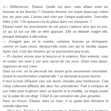
«— Réfléchissez, Eleanor. Quelle est donc cette affaire entre les
hommes et les femmes ? Certaines femmes ont risqué beaucoup, même
leur vie, pour cela. L'amour seul n'est pas l'unique explication. Sont-elles
folles à lier ? Ou éprouve-t-on du plaisir dans ces transports ?
Eleanor sentit les mouvements de son pouce s'adoucir ainsi que sa voix,
ce qui lui eut sur elle un effet apaisant. Elle se détendit malgré elle,
presque étrangère à elle-même.
— J'imagine que, en la matière, certaines femmes se distinguent,
comme en toute chose, déclara-t-elle d'une voix qui lui sembla rauque.
Après tout, il est des femmes qui se passionnent pour le jeu.
— Et d'autres encore pour la boisson et la violence. Bien entendu, vous
ne voulez rien avoir à voir avec aucun de ces vices. Étant votre époux,
j'approuve de tout coeur.
Dans sa voix, on ne percevait rien d'autre qu'un amusement nonchalant.
Quand la transformation s'opérait-elle ? se demanda la jeune femme.
Il leva la main d'Eleanor vers ses lèvres chaudes pour l'embrasser. Cela
n'était nullement différent des deux fois précédentes. Puis il s'empara de
son index pour le glisser dans sa bouche et le mordilla, sa langue jouant
sur la pulpe de son doigt. C'était là une sensation des plus grisantes...
Dans un frisson, Eleanor retira sa main. Il se garda bien d'émettre la
moindre objection.
— Dites-moi, Eleanor. À quand remonte la dernière fois que quelqu'un