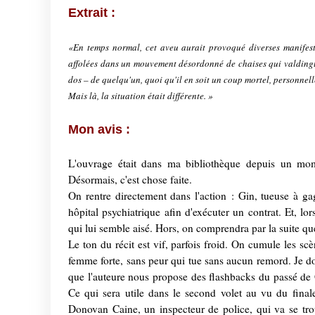
Extrait :
«En temps normal, cet aveu aurait provoqué diverses manifestat
affolées dans un mouvement désordonné de chaises qui valdingu
dos – de quelqu'un, quoi qu'il en soit un coup mortel, personnell
Mais là, la situation était différente. »
Mon avis :
L'ouvrage était dans ma bibliothèque depuis un mome
Désormais, c'est chose faite.
On rentre directement dans l'action : Gin, tueuse à ga
hôpital psychiatrique afin d'exécuter un contrat. Et, lo
qui lui semble aisé. Hors, on comprendra par la suite que
Le ton du récit est vif, parfois froid. On cumule les sc
femme forte, sans peur qui tue sans aucun remord. Je do
que l'auteure nous propose des flashbacks du passé de 
Ce qui sera utile dans le second volet au vu du final
Donovan Caine, un inspecteur de police, qui va se trou