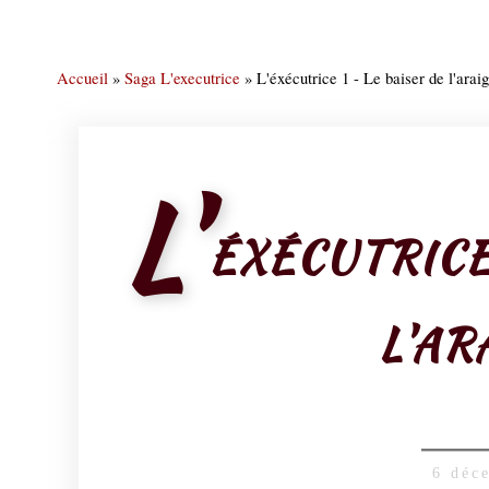
Accueil
»
Saga L'executrice
»
L'éxécutrice 1 - Le baiser de l'arai
L'
ÉXÉCUTRICE 
L'AR
6 déc