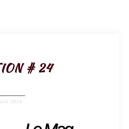
ION # 24
vril 2014