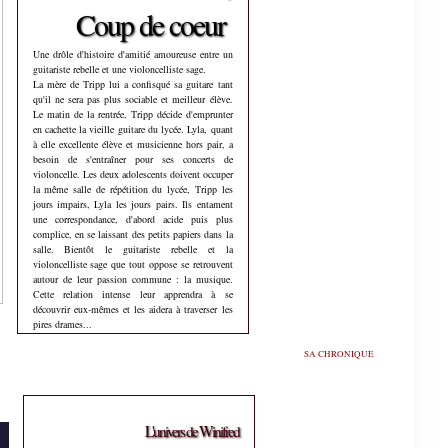
Coup de coeur
Une drôle d'histoire d'amitié amoureuse entre un
guitariste rebelle et une violoncelliste sage.
La mère de Tripp lui a confisqué sa guitare tant
qu'il ne sera pas plus sociable et meilleur élève.
Le matin de la rentrée, Tripp décide d'emprunter
en cachette la vieille guitare du lycée. Lyla, quant
à elle excellente élève et musicienne hors pair, a
besoin de s'entraîner pour ses concerts de
violoncelle. Les deux adolescents doivent occuper
la même salle de répétition du lycée, Tripp les
jours impairs, Lyla les jours pairs. Ils entament
une correspondance, d'abord acide puis plus
complice, en se laissant des petits papiers dans la
salle. Bientôt le guitariste rebelle et la
violoncelliste sage que tout oppose se retrouvent
autour de leur passion commune : la musique.
Cette relation intense leur apprendra à se
découvrir eux-mêmes et les aidera à traverser les
pires drames...
SA CHRONIQUE
L'univers de Winifred