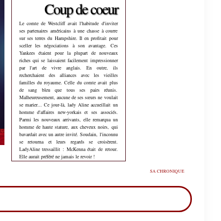
Coup de coeur
Le comte de Westcliff avait l'habitude d'inviter
ses partenaires américains à une chasse à courre
sur ses terres du Hampshire. Il en profitait pour
sceller les négociations à son avantage. Ces
Yankees étaient pour la plupart de nouveaux
riches qui se laissaient facilement impressionner
par l'art de vivre anglais. En outre, ils
recherchaient des alliances avec les vieilles
familles du royaume. Celle du comte avait plus
de sang bleu que tous ses pairs réunis.
Malheureusement, aucune de ses sœurs ne voulait
se marier... Ce jour-là, lady Aline accueillait un
homme d'affaires new-yorkais et ses associés.
Parmi les nouveaux arrivants, elle remarqua un
homme de haute stature, aux cheveux noirs, qui
bavardait avec un autre invité. Soudain, l'inconnu
se retourna et leurs regards se croisèrent.
LadyAline tressaillit : McKenna était de retour.
Elle aurait préféré ne jamais le revoir !
SA CHRONIQUE