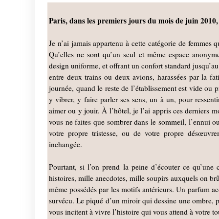
Paris, dans les premiers jours du mois de juin 2010
Je n’ai jamais appartenu à cette catégorie de femmes q
Qu’elles ne sont qu’un seul et même espace anonyme, 
design uniforme, et offrant un confort standard jusqu’au
entre deux trains ou deux avions, harassées par la fat
journée, quand le reste de l’établissement est vide ou p
y vibrer, y faire parler ses sens, un à un, pour ressenti
aimer ou y jouir. À l’hôtel, je l’ai appris ces derniers m
vous ne faites que sombrer dans le sommeil, l’ennui ou 
votre propre tristesse, ou de votre propre désœuvre
inchangée.
Pourtant, si l’on prend la peine d’écouter ce qu’une 
histoires, mille anecdotes, mille soupirs auxquels on brû
même possédés par les motifs antérieurs. Un parfum acc
survécu. Le piqué d’un miroir qui dessine une ombre, pr
vous incitent à vivre l’histoire qui vous attend à votre to