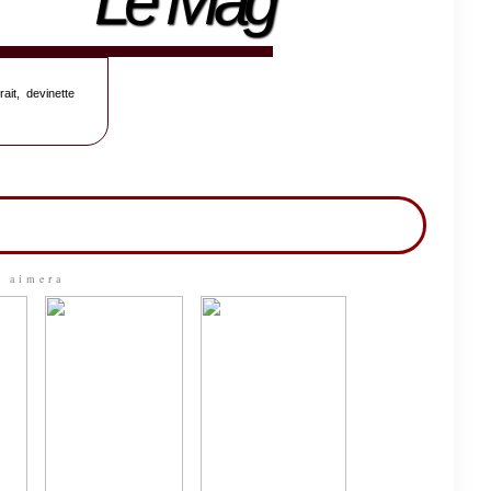
Le Mag
rait, devinette
 aimera