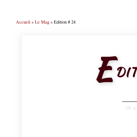
Accueil
»
Le Mag
»
Edition # 24
E
DIT
30 a