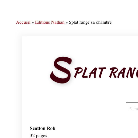
Accueil
»
Editions Nathan
»
Splat range sa chambre
S
PLAT RAN
5 
Scotton Rob
32 pages