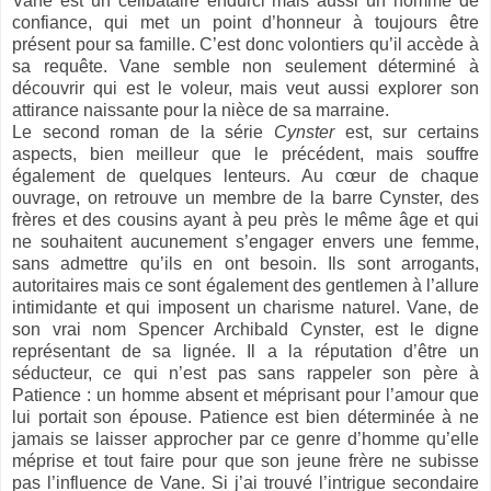
Vane est un célibataire endurci mais aussi un homme de
confiance, qui met un point d’honneur à toujours être
présent pour sa famille. C’est donc volontiers qu’il accède à
sa requête. Vane semble non seulement déterminé à
découvrir qui est le voleur, mais veut aussi explorer son
attirance naissante pour la nièce de sa marraine.
Le second roman de la série
Cynster
est, sur certains
aspects, bien meilleur que le précédent, mais souffre
également de quelques lenteurs. Au cœur de chaque
ouvrage, on retrouve un membre de la barre Cynster, des
frères et des cousins ayant à peu près le même âge et qui
ne souhaitent aucunement s’engager envers une femme,
sans admettre qu’ils en ont besoin. Ils sont arrogants,
autoritaires mais ce sont également des gentlemen à l’allure
intimidante et qui imposent un charisme naturel. Vane, de
son vrai nom Spencer Archibald Cynster, est le digne
représentant de sa lignée. Il a la réputation d’être un
séducteur, ce qui n’est pas sans rappeler son père à
Patience : un homme absent et méprisant pour l’amour que
lui portait son épouse. Patience est bien déterminée à ne
jamais se laisser approcher par ce genre d’homme qu’elle
méprise et tout faire pour que son jeune frère ne subisse
pas l’influence de Vane. Si j’ai trouvé l’intrigue secondaire