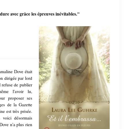
re avec grâce les épreuves inévitables."
mmaline Dove était
on dirigée par lord
 refuse de publier
ême l'avoir lu,
our proposer ses
ges de la Gazette
e est très prisée.
 voici désormais
 Dove n'a plus rien