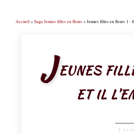
Accueil
»
Saga Jeunes filles en fleurs
»
Jeunes filles en fleurs 1 - 
J
EUNES FILL
ET IL L’
4 nov