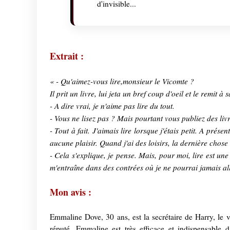
d'invisible...
Extrait :
« - Qu'aimez-vous lire,monsieur le Vicomte ?
Il prit un livre, lui jeta un bref coup d'oeil et le remit à 
- A dire vrai, je n'aime pas lire du tout.
- Vous ne lisez pas ? Mais pourtant vous publiez des livr
- Tout à fait. J'aimais lire lorsque j'étais petit. A prése
aucune plaisir. Quand j'ai des loisirs, la dernière chose q
- Cela s'explique, je pense. Mais, pour moi, lire est un
m'entraîne dans des contrées où je ne pourrai jamais all
Mon avis :
Emmaline Dove, 30 ans, est la secrétaire de Harry, le
réputé. Emmaline est très efficace et indispensable 