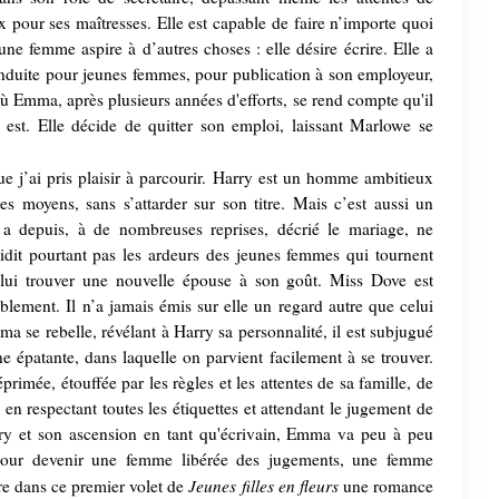
pour ses maîtresses. Elle est capable de faire n’importe quoi
une femme aspire à d’autres choses : elle désire écrire. Elle a
onduite pour jeunes femmes, pour publication à son employeur,
où Emma, après plusieurs années d'efforts, se rend compte qu'il
 est. Elle décide de quitter son emploi, laissant Marlowe se
e j’ai pris plaisir à parcourir. Harry est un homme ambitieux
es moyens, sans s’attarder sur son titre. Mais c’est aussi un
a depuis, à de nombreuses reprises, décrié le mariage, ne
oidit pourtant pas les ardeurs des jeunes femmes qui tournent
 lui trouver une nouvelle épouse à son goût. Miss Dove est
ablement. Il n’a jamais émis sur elle un regard autre que celui
se rebelle, révélant à Harry sa personnalité, il est subjugué
 épatante, dans laquelle on parvient facilement à se trouver.
e, étouffée par les règles et les attentes de sa famille, de
i, en respectant toutes les étiquettes et attendant le jugement de
arry et son ascension en tant qu'écrivain, Emma va peu à peu
 pour devenir une femme libérée des jugements, une femme
Jeunes filles en fleurs
re dans ce premier volet de
une romance