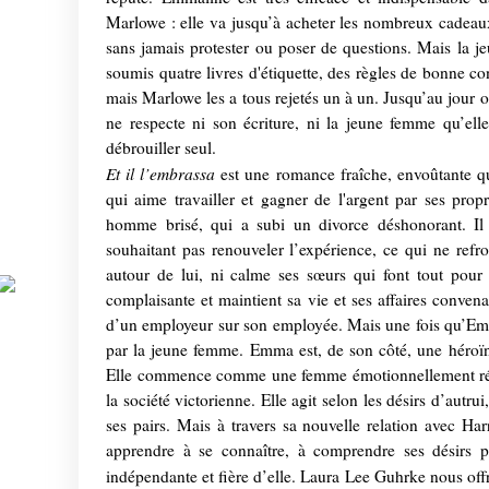
Marlowe : elle va jusqu’à acheter les nombreux cadeaux 
sans jamais protester ou poser de questions. Mais la je
soumis quatre livres d'étiquette, des règles de bonne c
mais Marlowe les a tous rejetés un à un. Jusqu’au jour 
ne respecte ni son écriture, ni la jeune femme qu’elle
débrouiller seul.
Et il l’embrassa
est une romance fraîche, envoûtante qu
qui aime travailler et gagner de l'argent par ses propr
homme brisé, qui a subi un divorce déshonorant. Il 
souhaitant pas renouveler l’expérience, ce qui ne refr
autour de lui, ni calme ses sœurs qui font tout pour
complaisante et maintient sa vie et ses affaires conven
d’un employeur sur son employée. Mais une fois qu’Emma 
par la jeune femme. Emma est, de son côté, une héroïne
Elle commence comme une femme émotionnellement réprimé
la société victorienne. Elle agit selon les désirs d’autru
ses pairs. Mais à travers sa nouvelle relation avec H
apprendre à se connaître, à comprendre ses désirs
indépendante et fière d’elle. Laura Lee Guhrke nous off