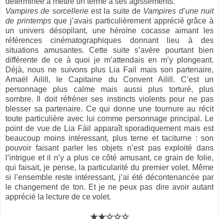
déterminée à mettre un terme à ses agissements.
Vampires de sorcellerie
est la suite de
Vampires d’une nuit
de printemps
que j’avais particulièrement apprécié grâce à
un univers désopilant, une héroïne cocasse aimant les
références cinématographiques donnant lieu à des
situations amusantes. Cette suite s’avère pourtant bien
différente de ce à quoi je m’attendais en m’y plongeant.
Déjà, nous ne suivons plus Lia Fail mais son partenaire,
Amaël Ailill, le Capitaine du Convent Ailill. C’est un
personnage plus calme mais aussi plus torturé, plus
sombre. Il doit réfréner ses instincts violents pour ne pas
blesser sa partenaire. Ce qui donne une tournure au récit
toute particulière avec lui comme personnage principal. Le
point de vue de Lia Fàil apparaît sporadiquement mais est
beaucoup moins intéressant, plus terne et taciturne : son
pouvoir faisant parler les objets n’est pas exploité dans
l’intrigue et il n’y a plus ce côté amusant, ce grain de folie,
qui faisait, je pense, la particularité du premier volet. Même
si l’ensemble reste intéressant, j’ai été décontenancée par
le changement de ton. Et je ne peux pas dire avoir autant
apprécié la lecture de ce volet.
★★
☆
☆☆