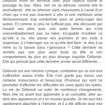
Déborah entre en terminal avec pour objectif ultime le
passage du bac. Mais, rien ne se déroule comme elle le
souhaiterait : elle se retrouve sans chaussures à cause d’un
chien qui n’est pas vraiment à elle et une meilleure amie
démissionnaire trop nombriliste pour se préoccuper des
autres. Et comme si cela ne suffisait pas, elle découvre par
hasard son père avec une autre femme qui n’est
vraisemblablement pas sa mère. Incapable d’oublier ce
qu’elle a vu, elle passe ses journées et ses nuits à
angoisser, à s’interroger sur ce qu’elle doit faire : le dire à sa
mère ou la laisser dans l’ignorance ? Cette dernière ne
semble pas non plus avoir toute sa tête et son
comportement de plus en plus étrange inquiète Déborah.
Elle qui pensait que cette dernière année serait différente...
Déborah est une héroïne cynique, combative qui va voir tout
s'effondrer autour d’elle. Elle n’en garde pas moins une
certaine insouciance et beaucoup d'humour qui vont lui
permettre d'affronter les difficultés les unes après les autres.
La vie de Déborah va subir de nombreux changements.
Mais elle va avant tout apprendre à se connaître, aller au-
delà des apparences et s’en trouver grandie. Je me suis très
rapidement attachée à l’héroïne, et il a été difficile pour moi