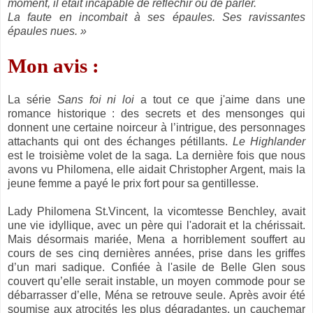
moment, il était incapable de réfléchir ou de parler.
La faute en incombait à ses épaules. Ses ravissantes
épaules nues. »
Mon avis :
La série
Sans foi ni loi
a tout ce que j'aime dans une
romance historique : des secrets et des mensonges qui
donnent une certaine noirceur à l’intrigue, des personnages
attachants qui ont des échanges pétillants.
Le Highlander
est le troisième volet de la saga. La dernière fois que nous
avons vu Philomena, elle aidait Christopher Argent, mais la
jeune femme a payé le prix fort pour sa gentillesse.
Lady Philomena St.Vincent, la vicomtesse Benchley, avait
une vie idyllique, avec un père qui l'adorait et la chérissait.
Mais désormais mariée, Mena a horriblement souffert au
cours de ses cinq dernières années, prise dans les griffes
d’un mari sadique. Confiée à l'asile de Belle Glen sous
couvert qu’elle serait instable, un moyen commode pour se
débarrasser d’elle, Ména se retrouve seule. Après avoir été
soumise aux atrocités les plus dégradantes, un cauchemar