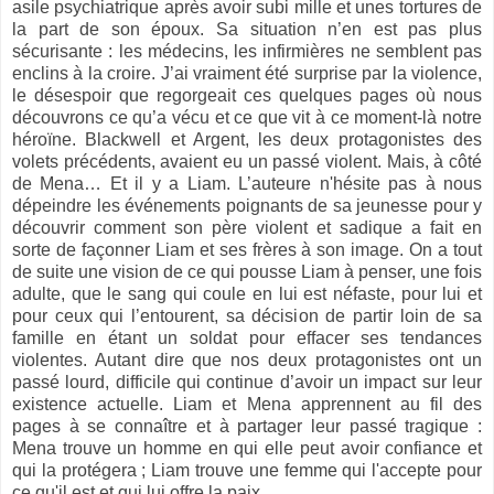
asile psychiatrique après avoir subi mille et unes tortures de
la part de son époux. Sa situation n’en est pas plus
sécurisante : les médecins, les infirmières ne semblent pas
enclins à la croire. J’ai vraiment été surprise par la violence,
le désespoir que regorgeait ces quelques pages où nous
découvrons ce qu’a vécu et ce que vit à ce moment-là notre
héroïne. Blackwell et Argent, les deux protagonistes des
volets précédents, avaient eu un passé violent. Mais, à côté
de Mena… Et il y a Liam. L’auteure n'hésite pas à nous
dépeindre les événements poignants de sa jeunesse pour y
découvrir comment son père violent et sadique a fait en
sorte de façonner Liam et ses frères à son image. On a tout
de suite une vision de ce qui pousse Liam à penser, une fois
adulte, que le sang qui coule en lui est néfaste, pour lui et
pour ceux qui l’entourent, sa décision de partir loin de sa
famille en étant un soldat pour effacer ses tendances
violentes. Autant dire que nos deux protagonistes ont un
passé lourd, difficile qui continue d’avoir un impact sur leur
existence actuelle. Liam et Mena apprennent au fil des
pages à se connaître et à partager leur passé tragique :
Mena trouve un homme en qui elle peut avoir confiance et
qui la protégera ; Liam trouve une femme qui l'accepte pour
ce qu'il est et qui lui offre la paix.