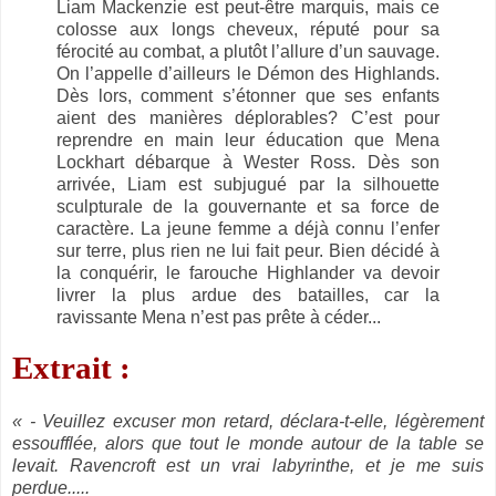
Liam Mackenzie est peut-être marquis, mais ce
colosse aux longs cheveux, réputé pour sa
férocité au combat, a plutôt l’allure d’un sauvage.
On l’appelle d’ailleurs le Démon des Highlands.
Dès lors, comment s’étonner que ses enfants
aient des manières déplorables? C’est pour
reprendre en main leur éducation que Mena
Lockhart débarque à Wester Ross. Dès son
arrivée, Liam est subjugué par la silhouette
sculpturale de la gouvernante et sa force de
caractère. La jeune femme a déjà connu l’enfer
sur terre, plus rien ne lui fait peur. Bien décidé à
la conquérir, le farouche Highlander va devoir
livrer la plus ardue des batailles, car la
ravissante Mena n’est pas prête à céder...
Extrait :
« - Veuillez excuser mon retard, déclara-t-elle, légèrement
essoufflée, alors que tout le monde autour de la table se
levait. Ravencroft est un vrai labyrinthe, et je me suis
perdue.....