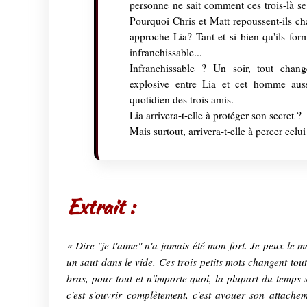
personne ne sait comment ces trois-là se
Pourquoi Chris et Matt repoussent-ils 
approche Lia? Tant et si bien qu'ils for
infranchissable...
Infranchissable ? Un soir, tout chang
explosive entre Lia et cet homme aus
quotidien des trois amis.
Lia arrivera-t-elle à protéger son secret ?
Mais surtout, arrivera-t-elle à percer cel
Extrait :
« Dire "je t'aime" n'a jamais été mon fort. Je peux le 
un saut dans le vide. Ces trois petits mots changent tou
bras, pour tout et n'importe quoi, la plupart du temps 
c'est s'ouvrir complètement, c'est avouer son attachem