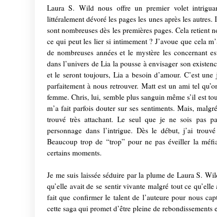
Laura S. Wild nous offre un premier volet intriguan
littéralement dévoré les pages les unes après les autres. 
sont nombreuses dès les premières pages. Cela retient n
ce qui peut les lier si intimement ? J’avoue que cela m
de nombreuses années et le mystère les concernant est
dans l’univers de Lia la pousse à envisager son existen
et le seront toujours, Lia a besoin d’amour. C’est un
parfaitement à nous retrouver. Matt est un ami tel qu’on
femme. Chris, lui, semble plus sanguin même s’il est to
m’a fait parfois douter sur ses sentiments. Mais, malgré 
trouvé très attachant. Le seul que je ne sois pas p
personnage dans l’intrigue. Dès le début, j’ai trouvé
Beaucoup trop de “trop” pour ne pas éveiller la méfia
certains moments.
Je me suis laissée séduire par la plume de Laura S. Wild
qu’elle avait de se sentir vivante malgré tout ce qu’elle
fait que confirmer le talent de l’auteure pour nous cap
cette saga qui promet d’être pleine de rebondissements 