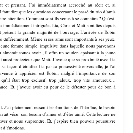
t et prenant. J’ai immédiatement accroché au récit et, ai
Il faut dire que les questions concernant le passé du trio d’amis
otre attention. Comment sont-ils venus à se connaître ? Qu’est-
’a immédiatement intriguée. Lia, Chris et Matt sont liés depuis
 présent la grande majorité de l’ouvrage. L’arrivée de Robin
ce différemment. Même si ses amis sont importants à ses yeux,
e jeune femme simple, impulsive dans laquelle nous parvenons
 aimerait toutes avoir ; il offre un soutien apaisant à la jeune
ut aussi protecteur que Matt. J’avoue que sa proximité avec Lia
sa façon d’étouffer Lia par sa possessivité envers elle, je l’ai
arvenue à apprécier est Robin, malgré l’importance de son
 qu’il était trop exclusif, trop jaloux, trop vite amoureux…
nce. Et, j’avoue avoir eu peur de le détester pour de bon à
. J’ai pleinement ressenti les émotions de l’héroïne, le besoin
 avait vécu, son besoin d’aimer et d’être aimé. Cette lecture ne
tiver et nous surprendre. Et, j’espère bien pouvoir poursuivre
et d’émotions.