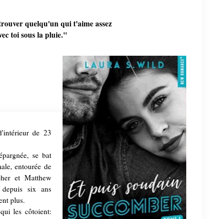
e trouver quelqu'un qui t'aime assez
vec toi sous la pluie."
'intérieur de 23
épargnée, se bat
ale, entourée de
pher et Matthew
t depuis six ans
ent plus.
qui les côtoient: