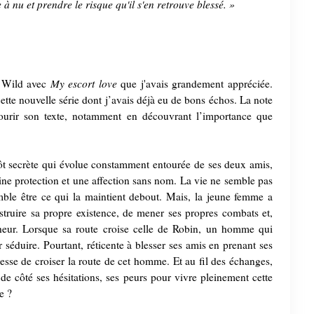
 à nu et prendre le risque qu'il s'en retrouve blessé. »
My escort love
. Wild avec
que j'avais grandement appréciée.
ette nouvelle série dont j’avais déjà eu de bons échos. La note
courir son texte, notamment en découvrant l’importance que
ôt secrète qui évolue constamment entourée de ses deux amis,
ine protection et une affection sans nom. La vie ne semble pas
semble être ce qui la maintient debout. Mais, la jeune femme a
struire sa propre existence, de mener ses propres combats et,
nheur. Lorsque sa route croise celle de Robin, un homme qui
er séduire. Pourtant, réticente à blesser ses amis en prenant ses
esse de croiser la route de cet homme. Et au fil des échanges,
e de côté ses hésitations, ses peurs pour vivre pleinement cette
e ?