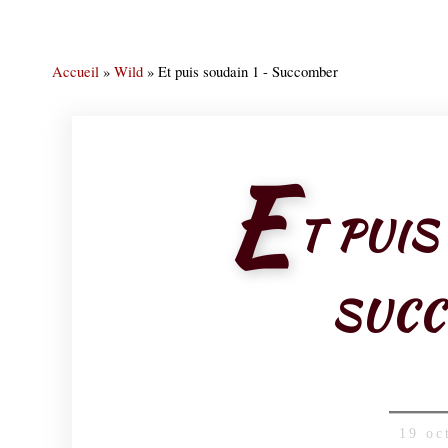
Accueil
»
Wild
»
Et puis soudain 1 - Succomber
E
T PUIS
SUC
19 oc