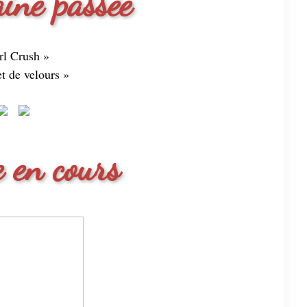
ine passée
rl Crush »
et de velours »
 en cours