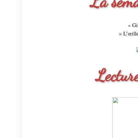
La sema
« Gi
« L’œill
Lecture