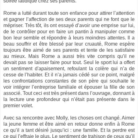
soirée fatidique chez ses parents.
Rome a lutté durant toute son enfance pour attirer l’attention
et gagner l’affection de ses deux parents qui ne font que le
mépriser. Très tôt, ils ont essayé d’avoir une emprise sur lui,
de le contrôler pour en faire un pantin à manipuler comme
bon leur semble et répondre à leurs moindres attentes. Il a
beau souffrir et être blessé par leur cruauté, Rome espère
toujours être aimé de ses parents et tente de les satisfaire
au mieux. Mais Rome a aussi très vite compris qu’il ne
devait pas se laisser faire pour tout. Seul le sport lui a offert
un sentiment d'apaisement, refoulant la colère qui n’a de
cesse de l’habiter. Et il n’a jamais cédé sur ce point, malgré
les confrontations constantes de son père qui souhaite le
voir intégrer l’entreprise familiale et épouser la fille de son
associé. Tout ceci est très présent dans l’ouvrage, donnant à
la lecture une profondeur qui n’était pas présente dans le
premier volet.
Avec sa rencontre avec Molly, les choses ont changé. Aimer
la jeune femme et être aimé en retour donne enfin à Rome
ce qu’il a tant désiré jusqu’ici : une famille. Et la perdre est
ce qui l’effraie le plus. Le sentiment de trahison de ceux qu’il