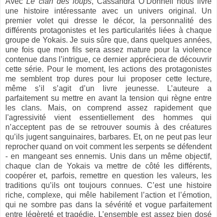
Avec
Le clan des loups
, Cassandra O’Donnell nous livre
une histoire intéressante avec un univers original. Un
premier volet qui dresse le décor, la personnalité des
différents protagonistes et les particularités liées à chaque
groupe de Yokais. Je suis sûre que, dans quelques années,
une fois que mon fils sera assez mature pour la violence
contenue dans l’intrigue, ce dernier appréciera de découvrir
cette série. Pour le moment, les actions des protagonistes
me semblent trop dures pour lui proposer cette lecture,
même s’il s’agit d’un livre jeunesse. L’auteure a
parfaitement su mettre en avant la tension qui règne entre
les clans. Mais, on comprend assez rapidement que
l'agressivité vient essentiellement des hommes qui
n’acceptent pas de se retrouver soumis à des créatures
qu’ils jugent sanguinaires, barbares. Et, on ne peut pas leur
reprocher quand on voit comment les serpents se défendent
- en mangeant ses ennemis. Unis dans un même objectif,
chaque clan de Yokais va mettre de côté les différents,
coopérer et, parfois, remettre en question les valeurs, les
traditions qu’ils ont toujours connues. C’est une histoire
riche, complexe, qui mêle habilement l’action et l’émotion,
qui ne sombre pas dans la sévérité et vogue parfaitement
entre légèreté et tragédie. L’ensemble est assez bien dosé