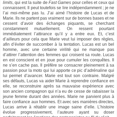
limits
, qui est la suite de
Fast Games
pour celles et ceux qui
connaissent. Il peut toutefois se lire indépendamment ; je ne
l’ai moi-même pas lu. J’ai aimé l’histoire de Lucas et de
Marie. Ils ne partent pas vraiment sur de bonnes bases et ne
cessent d’avoir des échanges piquants, se cherchant
constamment mutuellement. On ressent pourtant
immédiatement l’attirance qu’il y a entre eux. Et, c’est
d’ailleurs pour cela que Marie veut lui imposer des règles,
afin d’éviter de succomber à la tentation. Lucas est un bel
homme, avec une certaine virilité qui ne manque pas
d’attirer l’attention des femmes qui croisent sa route. Lucas
en est conscient et en joue pour cumuler les conquêtes. Il
ne s’en cache pas. Il préfère se consacrer pleinement à sa
passion pour la moto qui lui apporte ce pic d’adrénaline qui
lui permet d’avancer. Marie est tout son contraire. Malgré
ses défauts, Lucas va aider Marie à reprendre confiance en
elle, se reconstruire après sa mauvaise expérience avec
son ancien compagnon qui n’a eu de cesse de rabaisser la
jeune femme durant des années. Marie ne parvient plus à
faire confiance aux hommes. Et avec ses manières directes,
Lucas arrive à rétablir une image saine d’elle. L’histoire
évolue progressivement, l’auteure ayant su doser