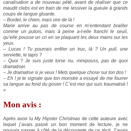
canalisation a de nouveau pété, avant de réaliser que ce
maudit clebs est en train de me lessiver la gueule à grands
coups de langue gluante.
– Bordel, le chien, mais vire de là !
Marie arrive au pas de course en m’entendant brailler
comme un putois, mais à peine a-t-elle franchi le seuil,
qu’elle pousse un cri en se plaquant les deux mains sur les
yeux.
– Lucas ! Tu pourrais enfiler un truc, là ? Un pull, une
serviette, le tapis ?
– Quoi ? Je suis juste torse nu, minipouss, pas de quoi
dramatiser.
– Je dramatise si je veux ! Mets quelque chose sur ton dos !
– Eh ! je te signale que ton monstre a essayé de me fourrer
sa langue au fond du gosier ! C’est moi qui suis traumatisé !
»
Mon avis :
Après avoir lu
My Hipster Christmas
de cette auteure avec
lequel j’avais passé un bon moment de lecture, je ne
pouvais passer à côté de la découverte de ce récit. J’avais