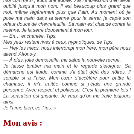
moi comme si j’étais une adulte. J’ai l’impression d’en avoir
oublié jusqu’à mon nom. Il est beaucoup plus grand que
moi, même légèrement plus que Path. Au moment où je
pose ma main dans la sienne pour la serrer, je capte son
odeur douce de chèvrefeuille. Sa main est chaude contre la
mienne. Je la serre doucement à mon tour.
— En… enchantée, Tips.
Mes yeux restent rivés à ceux, hypnotiques, de Tips.
— Hey les mecs, nous interrompt mon frère, mon père nous
attend. Allons-y.
— À plus, jolie demoiselle, me salue la nouvelle recrue.
Je laisse tomber ma main et le regarde s’éloigner. Sa
démarche est fluide, comme s’il était déjà des nôtres. Il
semble si à l’aise. Mon cœur s’accélère pour battre la
chamade, il m’a traitée comme si j’étais une grande
personne. Avec respect et politesse. C’est la première fois !
La sensation est grisante. Je veux qu’on me traite toujours
ainsi.
Je l’aime bien, ce Tips. »
Mon avis :