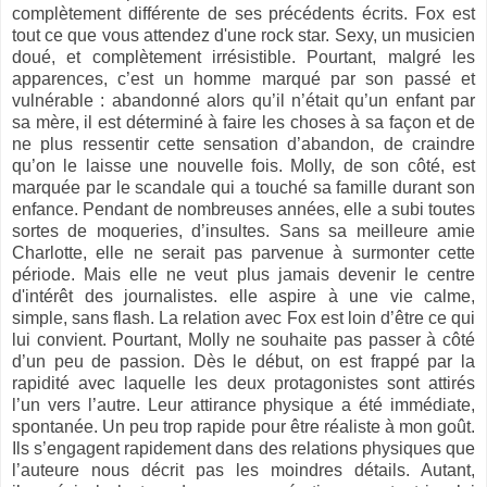
complètement différente de ses précédents écrits. Fox est
tout ce que vous attendez d'une rock star. Sexy, un musicien
doué, et complètement irrésistible. Pourtant, malgré les
apparences, c’est un homme marqué par son passé et
vulnérable : abandonné alors qu’il n’était qu’un enfant par
sa mère, il est déterminé à faire les choses à sa façon et de
ne plus ressentir cette sensation d’abandon, de craindre
qu’on le laisse une nouvelle fois. Molly, de son côté, est
marquée par le scandale qui a touché sa famille durant son
enfance. Pendant de nombreuses années, elle a subi toutes
sortes de moqueries, d’insultes. Sans sa meilleure amie
Charlotte, elle ne serait pas parvenue à surmonter cette
période. Mais elle ne veut plus jamais devenir le centre
d'intérêt des journalistes. elle aspire à une vie calme,
simple, sans flash. La relation avec Fox est loin d’être ce qui
lui convient. Pourtant, Molly ne souhaite pas passer à côté
d’un peu de passion. Dès le début, on est frappé par la
rapidité avec laquelle les deux protagonistes sont attirés
l’un vers l’autre. Leur attirance physique a été immédiate,
spontanée. Un peu trop rapide pour être réaliste à mon goût.
Ils s’engagent rapidement dans des relations physiques que
l’auteure nous décrit pas les moindres détails. Autant,