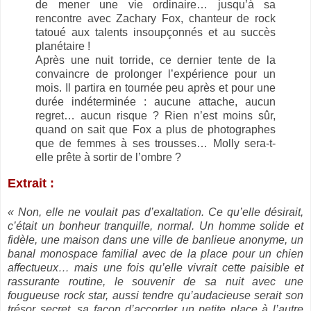
de mener une vie ordinaire… jusqu’à sa
rencontre avec Zachary Fox, chanteur de rock
tatoué aux talents insoupçonnés et au succès
planétaire !
Après une nuit torride, ce dernier tente de la
convaincre de prolonger l’expérience pour un
mois. Il partira en tournée peu après et pour une
durée indéterminée : aucune attache, aucun
regret… aucun risque ? Rien n’est moins sûr,
quand on sait que Fox a plus de photographes
que de femmes à ses trousses… Molly sera-t-
elle prête à sortir de l’ombre ?
Extrait :
« Non, elle ne voulait pas d’exaltation. Ce qu’elle désirait,
c’était un bonheur tranquille, normal. Un homme solide et
fidèle, une maison dans une ville de banlieue anonyme, un
banal monospace familial avec de la place pour un chien
affectueux… mais une fois qu’elle vivrait cette paisible et
rassurante routine, le souvenir de sa nuit avec une
fougueuse rock star, aussi tendre qu’audacieuse serait son
trésor secret, sa façon d’accorder un petite place à l’autre