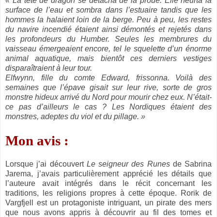
« La tête de dragon se détacha de la proue. Elle heurta la
surface de l’eau et sombra dans l’estuaire tandis que les
hommes la halaient loin de la berge. Peu à peu, les restes
du navire incendié étaient ainsi démontés et rejetés dans
les profondeurs du Humber. Seules les membrures du
vaisseau émergeaient encore, tel le squelette d’un énorme
animal aquatique, mais bientôt ces derniers vestiges
disparaîtraient à leur tour.
Elfwynn, fille du comte Edward, frissonna. Voilà des
semaines que l’épave gisait sur leur rive, sorte de gros
monstre hideux arrivé du Nord pour mourir chez eux. N’était-
ce pas d’ailleurs le cas ? Les Nordiques étaient des
monstres, adeptes du viol et du pillage. »
Mon avis :
Lorsque j’ai découvert
Le seigneur des Runes
de Sabrina
Jarema, j’avais particulièrement apprécié les détails que
l’auteure avait intégrés dans le récit concernant les
traditions, les religions propres à cette époque. Rorik de
Vargfjell est un protagoniste intriguant, un pirate des mers
que nous avons appris à découvrir au fil des tomes et