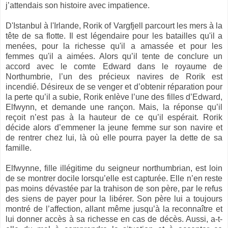
j’attendais son histoire avec impatience.
D'Istanbul à l'Irlande, Rorik of Vargfjell parcourt les mers à la
tête de sa flotte. Il est légendaire pour les batailles qu'il a
menées, pour la richesse qu'il a amassée et pour les
femmes qu'il a aimées. Alors qu’il tente de conclure un
accord avec le comte Edward dans le royaume de
Northumbrie, l’un des précieux navires de Rorik est
incendié. Désireux de se venger et d’obtenir réparation pour
la perte qu’il a subie, Rorik enlève l’une des filles d’Edward,
Elfwynn, et demande une rançon. Mais, la réponse qu’il
reçoit n’est pas à la hauteur de ce qu’il espérait. Rorik
décide alors d’emmener la jeune femme sur son navire et
de rentrer chez lui, là où elle pourra payer la dette de sa
famille.
Elfwynne, fille illégitime du seigneur northumbrian, est loin
de se montrer docile lorsqu’elle est capturée. Elle n’en reste
pas moins dévastée par la trahison de son père, par le refus
des siens de payer pour la libérer. Son père lui a toujours
montré de l’affection, allant même jusqu’à la reconnaître et
lui donner accès à sa richesse en cas de décès. Aussi, a-t-