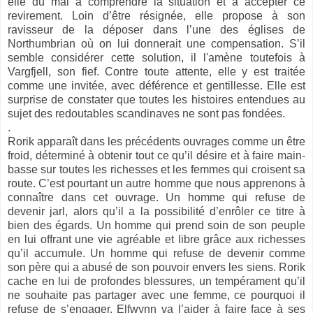
elle du mal à comprendre la situation et à accepter ce
revirement. Loin d’être résignée, elle propose à son
ravisseur de la déposer dans l’une des églises de
Northumbrian où on lui donnerait une compensation. S’il
semble considérer cette solution, il l'amène toutefois à
Vargfjell, son fief. Contre toute attente, elle y est traitée
comme une invitée, avec déférence et gentillesse. Elle est
surprise de constater que toutes les histoires entendues au
sujet des redoutables scandinaves ne sont pas fondées.
.
Rorik apparaît dans les précédents ouvrages comme un être
froid, déterminé à obtenir tout ce qu’il désire et à faire main-
basse sur toutes les richesses et les femmes qui croisent sa
route. C’est pourtant un autre homme que nous apprenons à
connaître dans cet ouvrage. Un homme qui refuse de
devenir jarl, alors qu’il a la possibilité d’enrôler ce titre à
bien des égards. Un homme qui prend soin de son peuple
en lui offrant une vie agréable et libre grâce aux richesses
qu’il accumule. Un homme qui refuse de devenir comme
son père qui a abusé de son pouvoir envers les siens. Rorik
cache en lui de profondes blessures, un tempérament qu’il
ne souhaite pas partager avec une femme, ce pourquoi il
refuse de s’engager. Elfwynn va l’aider à faire face à ses