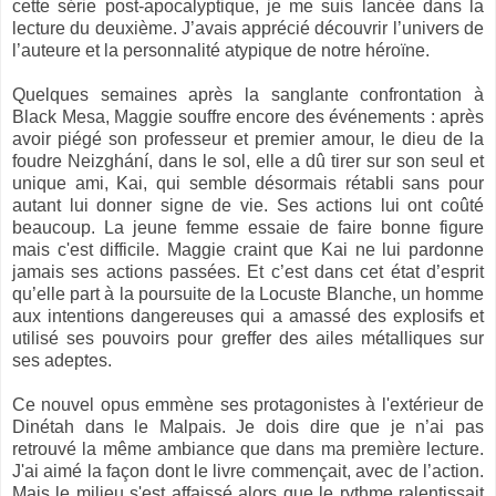
cette série post-apocalyptique, je me suis lancée dans la
lecture du deuxième. J’avais apprécié découvrir l’univers de
l’auteure et la personnalité atypique de notre héroïne.
Quelques semaines après la sanglante confrontation à
Black Mesa, Maggie souffre encore des événements : après
avoir piégé son professeur et premier amour, le dieu de la
foudre Neizghání, dans le sol, elle a dû tirer sur son seul et
unique ami, Kai, qui semble désormais rétabli sans pour
autant lui donner signe de vie. Ses actions lui ont coûté
beaucoup. La jeune femme essaie de faire bonne figure
mais c'est difficile. Maggie craint que Kai ne lui pardonne
jamais ses actions passées. Et c’est dans cet état d’esprit
qu’elle part à la poursuite de la Locuste Blanche, un homme
aux intentions dangereuses qui a amassé des explosifs et
utilisé ses pouvoirs pour greffer des ailes métalliques sur
ses adeptes.
Ce nouvel opus emmène ses protagonistes à l'extérieur de
Dinétah dans le Malpais. Je dois dire que je n’ai pas
retrouvé la même ambiance que dans ma première lecture.
J'ai aimé la façon dont le livre commençait, avec de l’action.
Mais le milieu s'est affaissé alors que le rythme ralentissait