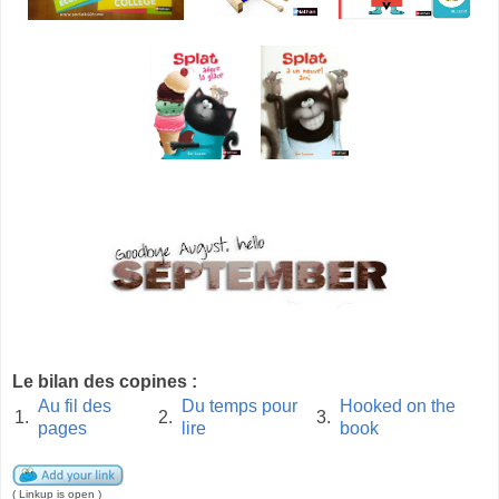
Le bilan des copines :
Au fil des
Du temps pour
Hooked on the
1.
2.
3.
pages
lire
book
( Linkup is open )