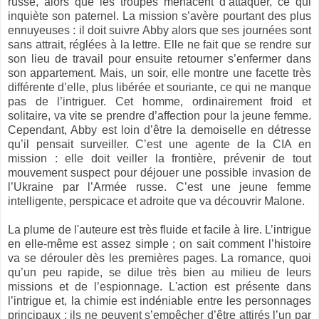
russe, alors que les troupes menacent d’attaquer, ce qui
inquiète son paternel. La mission s’avère pourtant des plus
ennuyeuses : il doit suivre Abby alors que ses journées sont
sans attrait, réglées à la lettre. Elle ne fait que se rendre sur
son lieu de travail pour ensuite retourner s’enfermer dans
son appartement. Mais, un soir, elle montre une facette très
différente d’elle, plus libérée et souriante, ce qui ne manque
pas de l’intriguer. Cet homme, ordinairement froid et
solitaire, va vite se prendre d’affection pour la jeune femme.
Cependant, Abby est loin d’être la demoiselle en détresse
qu’il pensait surveiller. C’est une agente de la CIA en
mission : elle doit veiller la frontière, prévenir de tout
mouvement suspect pour déjouer une possible invasion de
l’Ukraine par l’Armée russe. C’est une jeune femme
intelligente, perspicace et adroite que va découvrir Malone.
La plume de l'auteure est très fluide et facile à lire. L’intrigue
en elle-même est assez simple ; on sait comment l’histoire
va se dérouler dès les premières pages. La romance, quoi
qu’un peu rapide, se dilue très bien au milieu de leurs
missions et de l’espionnage. L'action est présente dans
l’intrigue et, la chimie est indéniable entre les personnages
principaux : ils ne peuvent s’empêcher d’être attirés l’un par