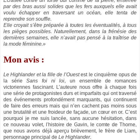
Écrasée contre un torse dur comme de la pierre, enserrée
par des bras aussi solides que les fers auxquels elle avait
voulu échapper en traversant un océan, elle tenta de
reprendre son souffle.
Elle croyait s’être préparée à toutes les éventualités, à tous
les pièges possibles. Naturellement, dans la frénésie des
dernières semaines, elle n’avait pas pensé à la traîtrise de
la mode féminine.»
Mon avis :
Le Highlander et la fille de l’Ouest
est le cinquième opus de
la série
Sans foi ni loi
, un ensemble de romances
victoriennes fascinant. L’auteure nous offre à chaque fois
une série de protagonistes durs et imparfaits qui ont traversé
des événements profondément marquants, qui continuent
de faire des erreurs mais qui n’en cachent pas moins sous
une brutalité et une froideur de façade, un cœur en or. C’est
pourquoi je me suis lancée, sans aucune hésitation, dans
ce nouveau volet, l'histoire de Gavin, le comte de Thorne,
que nous avons déjà aperçu brièvement, le frère de Liam,
personnage principal de
Le Highlander
.